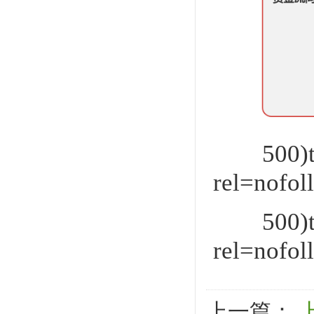
500)this
rel=nofol
500)this
rel=nofol
上一篇：