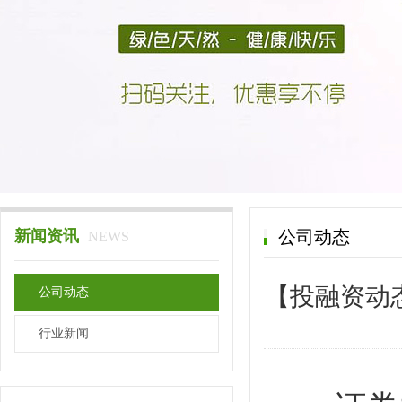
新闻资讯
公司动态
NEWS
【投融资动
公司动态
行业新闻