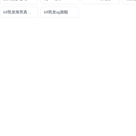
k8凯发推荐真人娱乐手机app
k8凯发ag旗舰