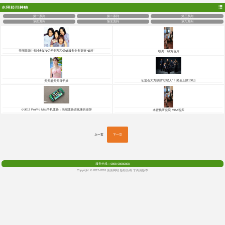

第一系列
第二系列
第三系列
第四系列
第五系列
第六系列
美丽田园中期净利171亿元美容和保健服务业务渠道“偏科”
殴美一级黄色片
证监会大力鼓励“吹哨人”！奖金上限100万
天天射天天日干操
小米17 ProPro Max手机体验：高端体验进化兼具差异
水蜜桃研究院 MBA智库
上一页
下一页
服务热线：0898-08980898
Copyright © 2012-2018 某某网站 版权所有 非商用版本