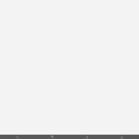



