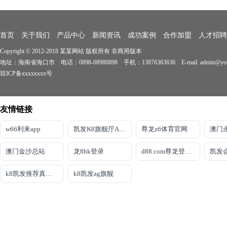
首页
关于我们
产品中心
新闻资讯
成功案例
合作加盟
人才招聘
Copyright © 2012-2018 某某网站 版权所有 非商用版本
地址：海南省海口市 电话：0898-08980898 手机：13876363636 E-mail: admin@you
琼ICP备xxxxxxxx号
友情链接
w66利来app
凯发K8旗舰厅APP官方下载官网
尊龙z6体育官网
澳门金沙总站
龙8hk登录
d88.com尊龙登录首页
凯发
k8凯发推荐真人娱乐手机app
k8凯发ag旗舰