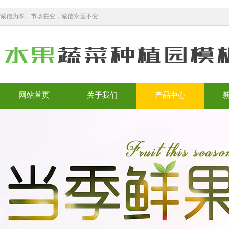
诚信为本，市场在变，诚信永远不变...
网站首页
关于我们
产品中心