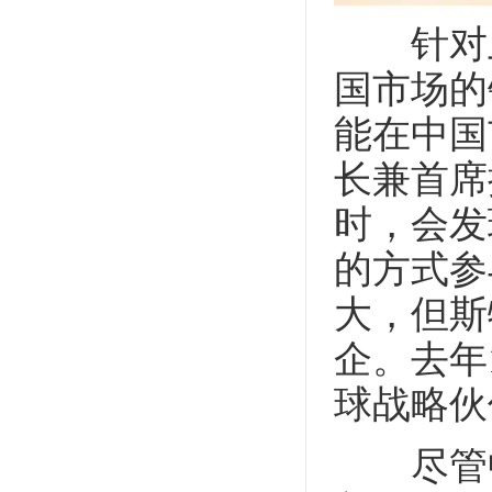
针对上
国市场的
能在中国
长兼首席
时，会发
的方式参
大，但斯
企。去年
球战略伙
尽管中