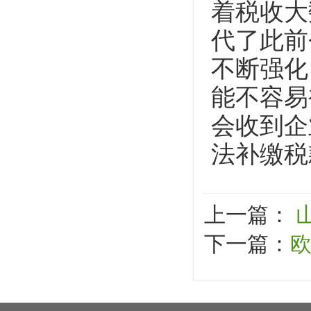
着税收大
代了此前
不断强化
能不容易
会收到企
法补缴税
上一篇：
下一篇：
欧