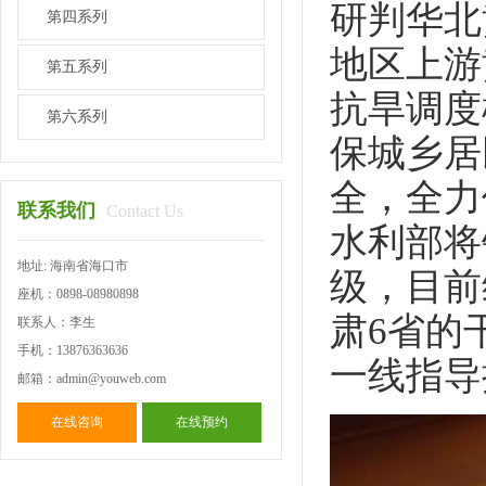
研判华北
第四系列
地区上游
第五系列
抗旱调度
第六系列
保城乡居
全，全力
联系我们
Contact Us
水利部将
地址: 海南省海口市
级，目前
座机：0898-08980898
肃6省的
联系人：李生
手机：13876363636
一线指导
邮箱：admin@youweb.com
在线咨询
在线预约